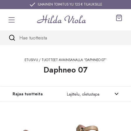
Siirry sisältöön
ILMAINEN TOIMITUS YLI 125 € TILAUKSILLE
Ostos
ETUSIVU
/ TUOTTEET AVAINSANALLA “DAPHNEO 07”
Daphneo 07
Siirry tuotteisiin
Rajaa tuotteita