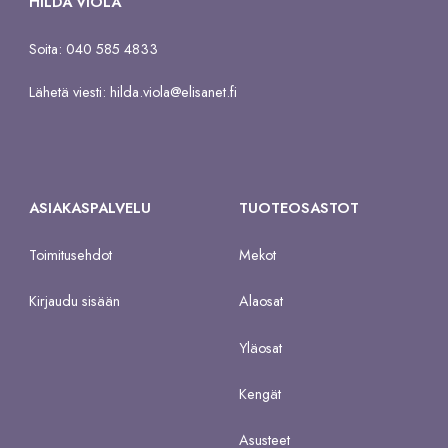
HILDA VIOLA
Soita: 040 585 4833
Lähetä viesti:
hilda.viola@elisanet.fi
ASIAKASPALVELU
TUOTEOSASTOT
Toimitusehdot
Mekot
Kirjaudu sisään
Alaosat
Yläosat
Kengät
Asusteet