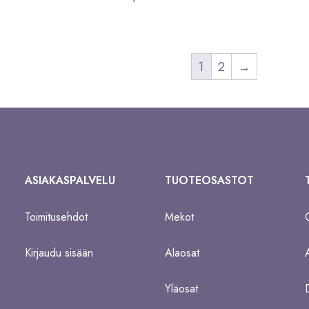
1
2
→
ASIAKASPALVELU
TUOTEOSASTOT
Toimitusehdot
Mekot
Kirjaudu sisään
Alaosat
Yläosat