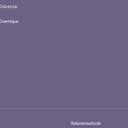
Dolcezza
Orientique
Rekisteriseloste