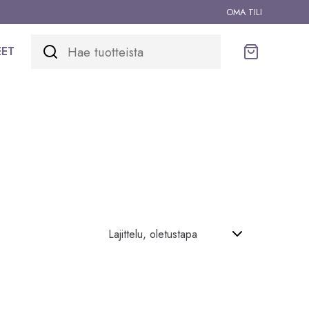
OMA TILI
EET
Ostoskori