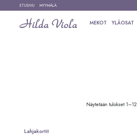
Siirry sisältöön
ETUSIVU
MYYMÄLÄ
MEKOT
YLÄOSAT
Siirry tuotteisiin
Näytetään tulokset 1–12
Lahjakortit