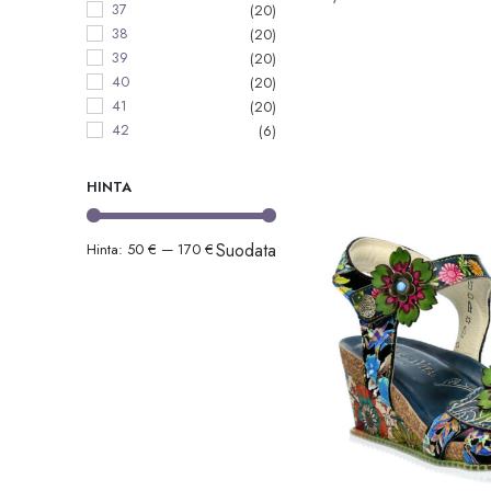
37
(20)
38
(20)
39
(20)
40
(20)
41
(20)
42
(6)
HINTA
Suodata
Hinta:
50 €
—
170 €
Minimihinta
Maksimihinta