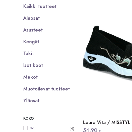
Kaikki tuotteet
Alaosat
Asusteet
Kengät
Takit
Isot koot
Mekot
Muotoilevat tuotteet
Yläosat
KOKO
Laura Vita / MISSTYL
36
(4)
54,90
€