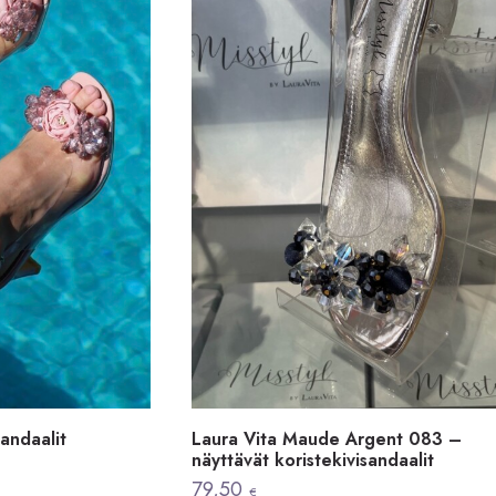
sandaalit
Laura Vita Maude Argent 083 –
näyttävät koristekivisandaalit
79,50
€