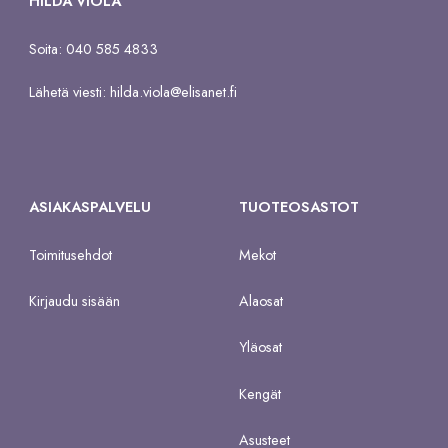
HILDA VIOLA
Soita: 040 585 4833
Lähetä viesti:
hilda.viola@elisanet.fi
ASIAKASPALVELU
TUOTEOSASTOT
Toimitusehdot
Mekot
Kirjaudu sisään
Alaosat
Yläosat
Kengät
Asusteet