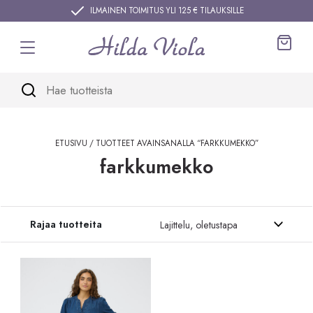
Siirry sisältöön
ILMAINEN TOIMITUS YLI 125 € TILAUKSILLE
Ostos
ETUSIVU
/ TUOTTEET AVAINSANALLA “FARKKUMEKKO”
farkkumekko
Siirry tuotteisiin
Rajaa tuotteita