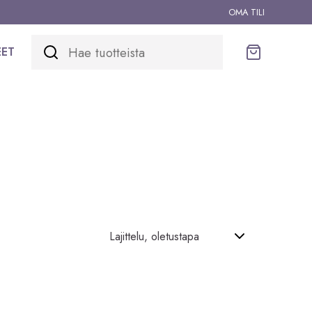
OMA TILI
EET
Ostoskori