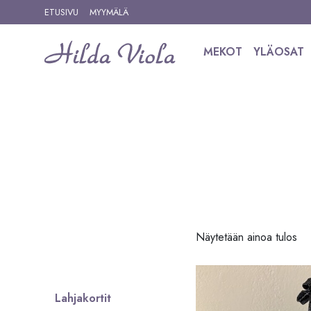
Siirry sisältöön
ETUSIVU
MYYMÄLÄ
MEKOT
YLÄOSAT
Siirry tuotteisiin
Näytetään ainoa tulos
Lahjakortit