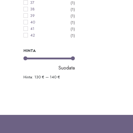
37
(1)
38
(1)
39
(1)
40
(1)
41
(1)
42
(1)
HINTA
Suodata
Minimihinta
Maksimihinta
Hinta:
130 €
—
140 €