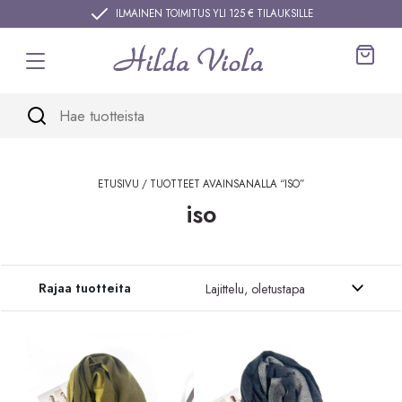
Siirry sisältöön
ILMAINEN TOIMITUS YLI 125 € TILAUKSILLE
Ostos
ETUSIVU
/ TUOTTEET AVAINSANALLA “ISO”
iso
Siirry tuotteisiin
Rajaa tuotteita