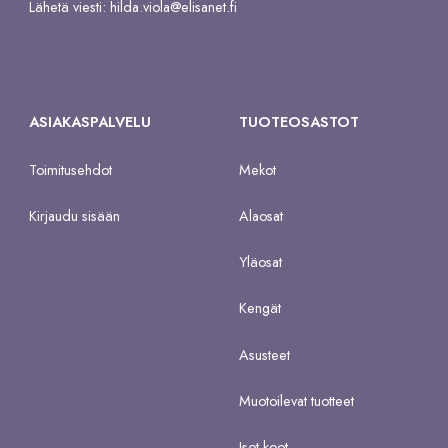
Lähetä viesti:
hilda.viola@elisanet.fi
ASIAKASPALVELU
TUOTEOSASTOT
Toimitusehdot
Mekot
Kirjaudu sisään
Alaosat
Yläosat
Kengät
Asusteet
Muotoilevat tuotteet
Isot koot