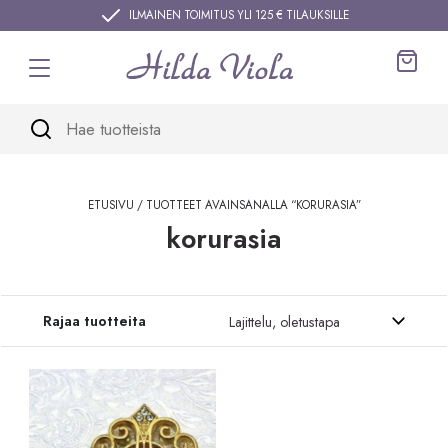
Siirry sisältöön
ILMAINEN TOIMITUS YLI 125 € TILAUKSILLE
Ostos
ETUSIVU
/ TUOTTEET AVAINSANALLA “KORURASIA”
korurasia
Siirry tuotteisiin
Rajaa tuotteita