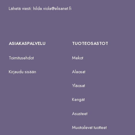
Lähetä viesti:
hilda.viola@elisanet.fi
ASIAKASPALVELU
TUOTEOSASTOT
Toimitusehdot
Mekot
Kirjaudu sisään
Alaosat
Yläosat
Kengät
Asusteet
Muotoilevat tuotteet