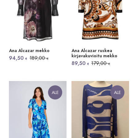
Ana Alcazar mekko
Ana Alcazar ruskea
kirjavakuvioitu mekko
Alkuperäinen
Nykyinen
94,50
189,00
€
€
hinta
hinta
Alkuperäinen
Nykyinen
89,50
179,00
€
€
oli:
on:
hinta
hinta
189,00 €.
94,50 €.
oli:
on:
179,00 €.
89,50 €.
ALE
ALE