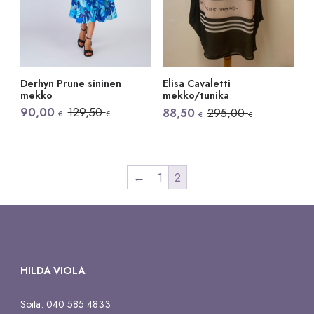
Derhyn Prune sininen
Elisa Cavaletti
mekko
mekko/tunika
Alkuperäinen
Nykyinen
Alkuperäinen
Nykyinen
90,00
129,50
88,50
295,00
€
€
€
€
hinta
hinta
hinta
hinta
oli:
on:
oli:
on:
129,50 €.
90,00 €.
295,00 €.
88,50 €.
←
1
2
HILDA VIOLA
Soita: 040 585 4833