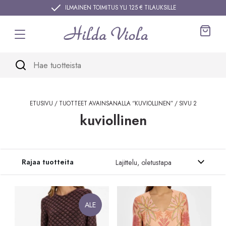
Siirry sisältöön
ILMAINEN TOIMITUS YLI 125 € TILAUKSILLE
Ostos
ETUSIVU
/
TUOTTEET AVAINSANALLA “KUVIOLLINEN”
/ SIVU 2
kuviollinen
Siirry tuotteisiin
Rajaa tuotteita
ALE