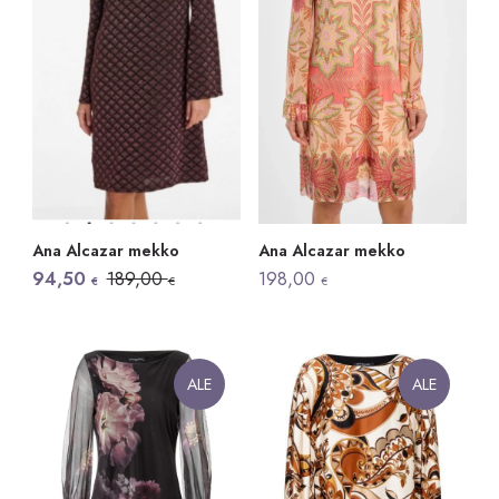
Ana Alcazar mekko
Ana Alcazar mekko
Alkuperäinen
Nykyinen
94,50
189,00
198,00
€
€
€
hinta
hinta
oli:
on:
189,00 €.
94,50 €.
ALE
ALE