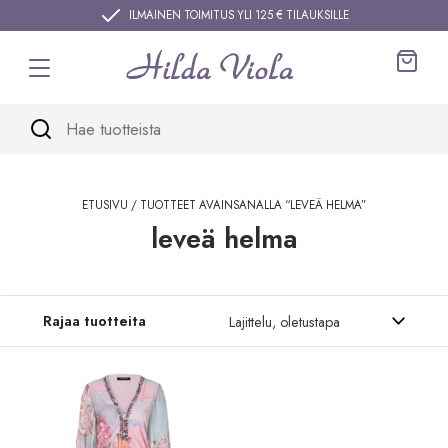
Siirry sisältöön
ILMAINEN TOIMITUS YLI 125 € TILAUKSILLE
Ostos
ETUSIVU
/ TUOTTEET AVAINSANALLA “LEVEÄ HELMA”
leveä helma
Siirry tuotteisiin
Rajaa tuotteita