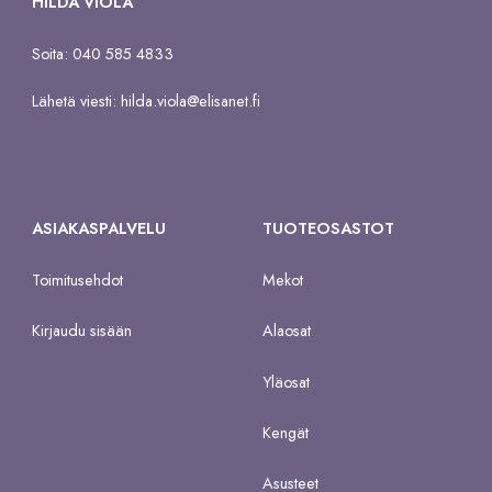
HILDA VIOLA
Soita: 040 585 4833
Lähetä viesti:
hilda.viola@elisanet.fi
ASIAKASPALVELU
TUOTEOSASTOT
Toimitusehdot
Mekot
Kirjaudu sisään
Alaosat
Yläosat
Kengät
Asusteet