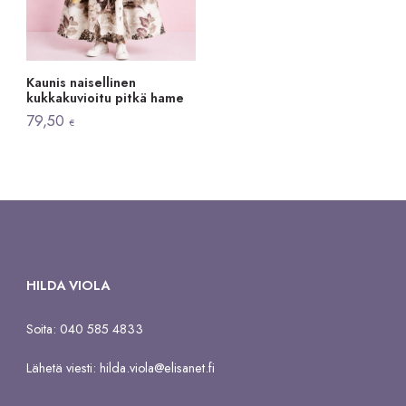
Kaunis naisellinen
kukkakuvioitu pitkä hame
79,50
€
HILDA VIOLA
Soita: 040 585 4833
Lähetä viesti:
hilda.viola@elisanet.fi