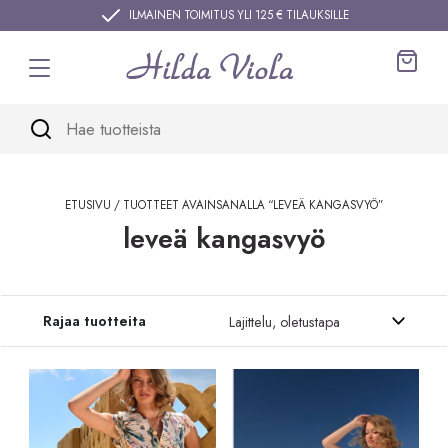
Siirry sisältöön
ILMAINEN TOIMITUS YLI 125 € TILAUKSILLE
Ostos
ETUSIVU
/ TUOTTEET AVAINSANALLA “LEVEÄ KANGASVYÖ”
leveä kangasvyö
Siirry tuotteisiin
Rajaa tuotteita