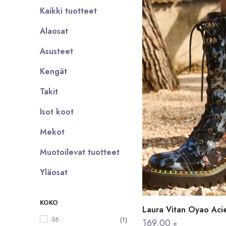
Kaikki tuotteet
Alaosat
Asusteet
Kengät
Takit
Isot koot
Mekot
Muotoilevat tuotteet
Yläosat
KOKO
Laura Vitan Oyao Aci
36
(1)
169,00
€