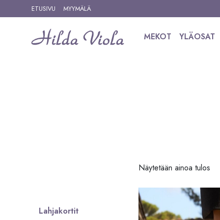
Siirry sisältöön
ETUSIVU
MYYMÄLÄ
MEKOT
YLÄOSAT
Siirry tuotteisiin
Näytetään ainoa tulos
Lahjakortit