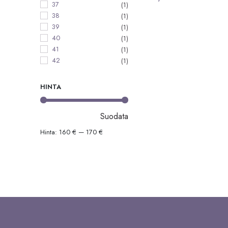
37
(1)
38
(1)
39
(1)
40
(1)
41
(1)
42
(1)
HINTA
Suodata
Minimihinta
Maksimihinta
Hinta:
160 €
—
170 €