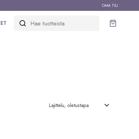
OMA TILI
EET
Ostoskori