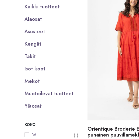
Kaikki tuotteet
Alaosat
Asusteet
Kengät
Takit
Isot koot
Mekot
Muotoilevat tuotteet
Yläosat
KOKO
Orientique Broderie E
punainen puuvillamek
36
(1)