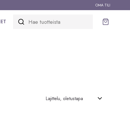
OMA TILI
EET
Ostoskori