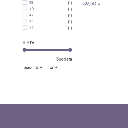
38
139,50
(1)
€
40
(1)
42
(1)
44
(1)
46
(1)
HINTA
Suodata
Minimihinta
Maksimihinta
Hinta:
130 €
—
140 €