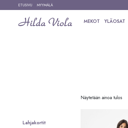
Siirry sisältöön
ETUSIVU
MYYMÄLÄ
MEKOT
YLÄOSAT
Siirry tuotteisiin
Näytetään ainoa tulos
Lahjakortit