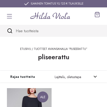
Siirry sisältöön
ILMAINEN TOIMITUS YLI 125 € TILAUKSILLE
Ostos
ETUSIVU
/ TUOTTEET AVAINSANALLA “PLISEERATTU”
pliseerattu
Siirry tuotteisiin
Rajaa tuotteita
ALE