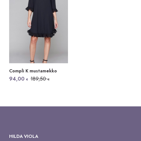
Compli K mustamekko
Alkuperäinen
Nykyinen
94,00
189,50
€
€
hinta
hinta
oli:
on:
189,50 €.
94,00 €.
HILDA VIOLA