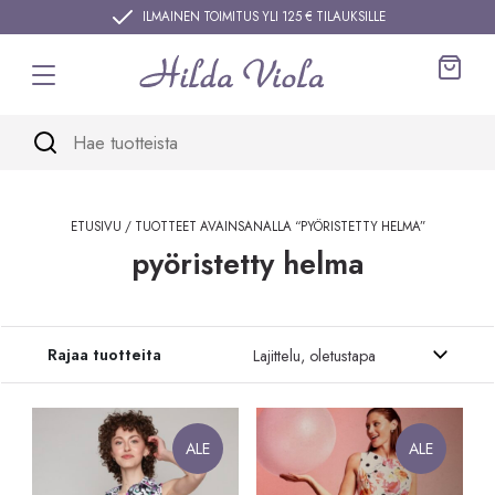
Siirry sisältöön
ILMAINEN TOIMITUS YLI 125 € TILAUKSILLE
Ostos
ETUSIVU
/ TUOTTEET AVAINSANALLA “PYÖRISTETTY HELMA”
pyöristetty helma
Siirry tuotteisiin
Rajaa tuotteita
ALE
ALE