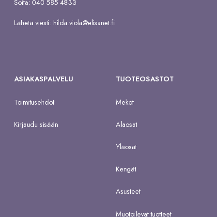
Soita: 040 585 4833
Lähetä viesti:
hilda.viola@elisanet.fi
ASIAKASPALVELU
TUOTEOSASTOT
Toimitusehdot
Mekot
Kirjaudu sisään
Alaosat
Yläosat
Kengät
Asusteet
Muotoilevat tuotteet