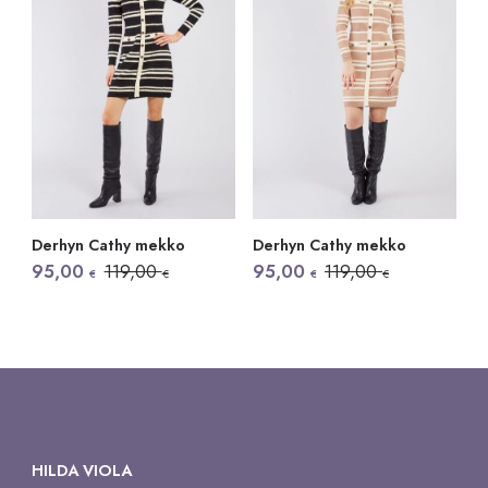
Derhyn Cathy mekko
Derhyn Cathy mekko
Alkuperäinen
Nykyinen
Alkuperäinen
Nykyinen
95,00
119,00
95,00
119,00
€
€
€
€
hinta
hinta
hinta
hinta
oli:
on:
oli:
on:
119,00 €.
95,00 €.
119,00 €.
95,00 €.
HILDA VIOLA