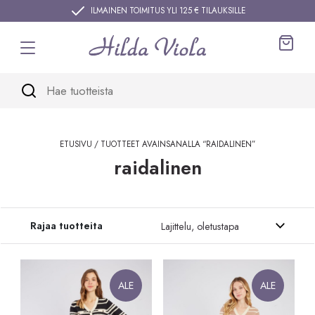
Siirry sisältöön
ILMAINEN TOIMITUS YLI 125 € TILAUKSILLE
Ostos
ETUSIVU
/ TUOTTEET AVAINSANALLA “RAIDALINEN”
raidalinen
Siirry tuotteisiin
Rajaa tuotteita
ALE
ALE