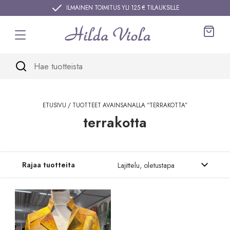
Siirry sisältöön
ILMAINEN TOIMITUS YLI 125 € TILAUKSILLE
Ostos
ETUSIVU
/ TUOTTEET AVAINSANALLA “TERRAKOTTA”
terrakotta
Siirry tuotteisiin
Rajaa tuotteita