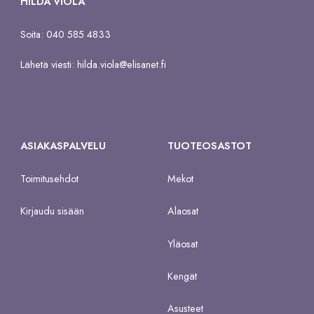
HILDA VIOLA
Soita: 040 585 4833
Lähetä viesti:
hilda.viola@elisanet.fi
ASIAKASPALVELU
TUOTEOSASTOT
Toimitusehdot
Mekot
Kirjaudu sisään
Alaosat
Yläosat
Kengät
Asusteet