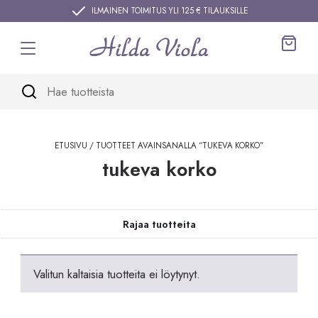
Siirry sisältöön
ILMAINEN TOIMITUS YLI 125 € TILAUKSILLE
Ostos
ETUSIVU
/ TUOTTEET AVAINSANALLA “TUKEVA KORKO”
tukeva korko
Siirry tuotteisiin
Rajaa tuotteita
Valitun kaltaisia tuotteita ei löytynyt.