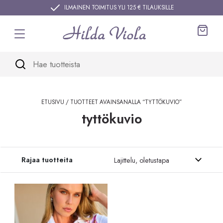
Siirry sisältöön
ILMAINEN TOIMITUS YLI 125 € TILAUKSILLE
Ostos
ETUSIVU
/ TUOTTEET AVAINSANALLA “TYTTÖKUVIO”
tyttökuvio
Siirry tuotteisiin
Rajaa tuotteita