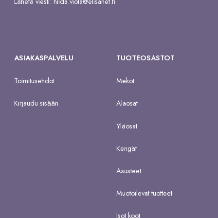
Lähetä viesti:
hilda.viola@elisanet.fi
ASIAKASPALVELU
TUOTEOSASTOT
Toimitusehdot
Mekot
Kirjaudu sisään
Alaosat
Yläosat
Kengät
Asusteet
Muotoilevat tuotteet
Isot koot