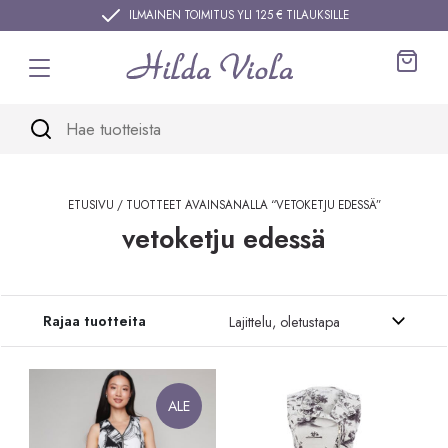
Siirry sisältöön
ILMAINEN TOIMITUS YLI 125 € TILAUKSILLE
Ostos
ETUSIVU
/ TUOTTEET AVAINSANALLA “VETOKETJU EDESSÄ”
vetoketju edessä
Siirry tuotteisiin
Rajaa tuotteita
ALE