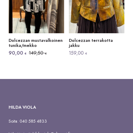
Dolcezzan mustavalkoinen
Dolcezzan terrakotta
tunika/mekko
jakku
Alkuperäinen
Nykyinen
90,00
149,50
159,00
€
€
€
hinta
hinta
oli:
on:
149,50 €.
90,00 €.
HILDA VIOLA
Soita: 040 585 4833