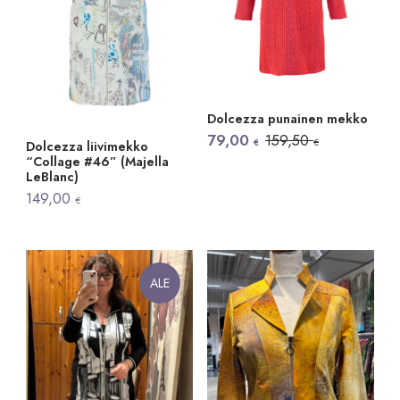
Dolcezza punainen mekko
Alkuperäinen
Nykyinen
79,00
159,50
€
€
Dolcezza liivimekko
hinta
hinta
“Collage #46” (Majella
oli:
on:
LeBlanc)
159,50 €.
79,00 €.
149,00
€
ALE