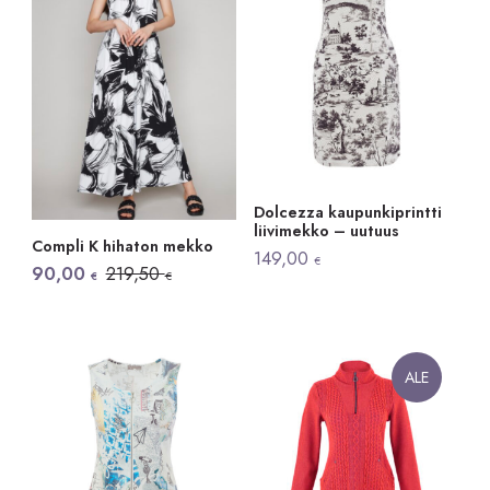
Dolcezza kaupunkiprintti
liivimekko – uutuus
Compli K hihaton mekko
149,00
€
Alkuperäinen
Nykyinen
90,00
219,50
€
€
hinta
hinta
oli:
on:
219,50 €.
90,00 €.
ALE