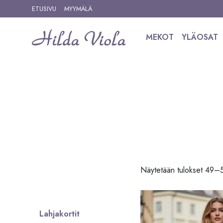
Siirry sisältöön
ETUSIVU
MYYMÄLÄ
MEKOT
YLÄOSAT
Siirry tuotteisiin
Näytetään tulokset 49–
Lahjakortit