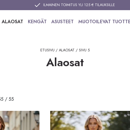
ILMAINEN TOIMITUS YLI 125 € TILAUKSILLE
ALAOSAT
KENGÄT
ASUSTEET
MUOTOILEVAT TUOTT
ETUSIVU
/
ALAOSAT
/ SIVU 5
Alaosat
55 / 55