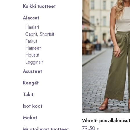
Kaikki tuotteet
Alaosat
Haalari
Caprit, Shortsit
Farkut
Hameet
Housut
Legginsit
Asusteet
Kengät
Takit
Isot koot
Mekot
Vihreät puuvillahousut 
79,50
Muotoilevat tuotteet
€