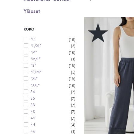
Yläosat
KOKO
"L"
(18)
"L/XL"
(5)
"M"
(18)
"M/L"
(1)
"S"
(18)
"S/M"
(5)
"XL"
(18)
"XXL"
(18)
34
(7)
36
(7)
38
(7)
40
(7)
42
(7)
44
(4)
46
(1)