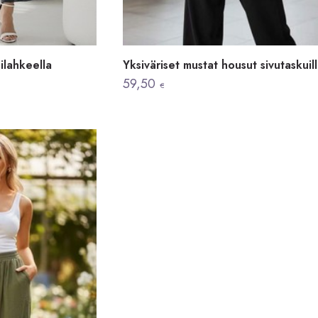
silahkeella
Yksiväriset mustat housut sivutaskuil
59,50
€