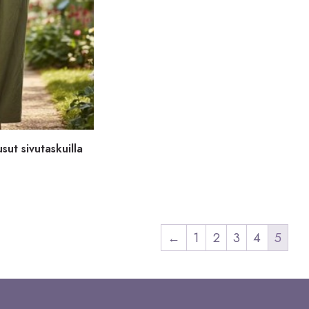
sut sivutaskuilla
←
1
2
3
4
5