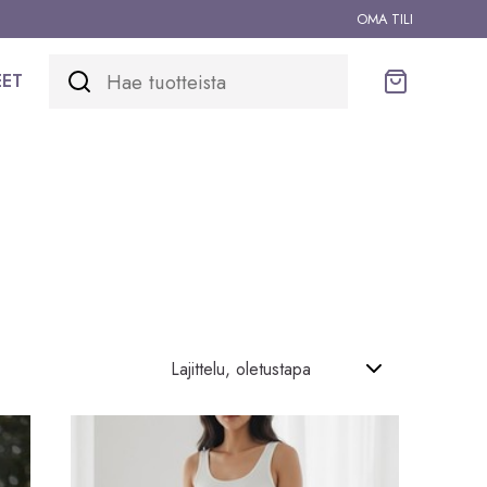
OMA TILI
EET
Ostoskori