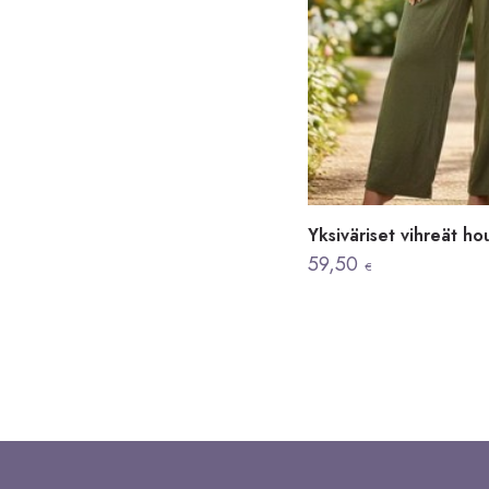
Yksiväriset vihreät hou
59,50
€