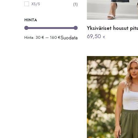
XS/S
(1)
HINTA
Yksiväriset housut pit
69,50
Suodata
Hinta:
30 €
—
160 €
€
Minimihinta
Maksimihinta