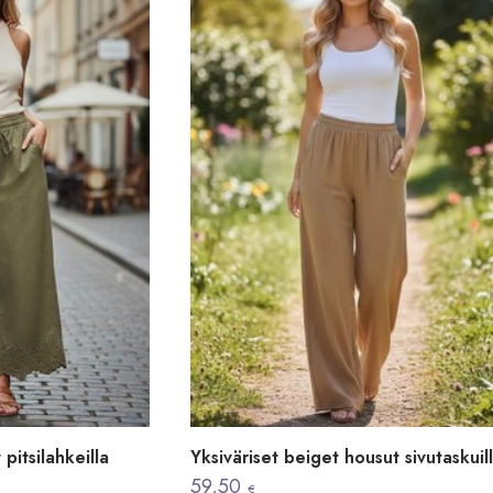
pitsilahkeilla
Yksiväriset beiget housut sivutaskuil
59,50
€