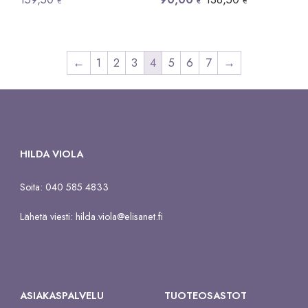
€
€
€
hinta
hinta
oli:
on:
138,50 €.
90,00 €.
←
1
2
3
4
5
6
7
→
HILDA VIOLA
Soita: 040 585 4833
Lähetä viesti:
hilda.viola@elisanet.fi
ASIAKASPALVELU
TUOTEOSASTOT