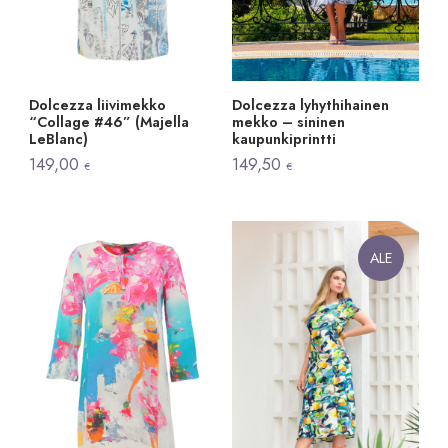
Dolcezza liivimekko
Dolcezza lyhythihainen
“Collage #46” (Majella
mekko – sininen
LeBlanc)
kaupunkiprintti
149,00
149,50
€
€
ALE