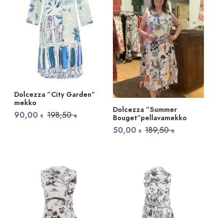
Dolcezza ”City Garden”
mekko
Dolcezza ”Summer
Alkuperäinen
Nykyinen
90,00
198,50
€
€
Bouget”pellavamekko
hinta
hinta
Alkuperäinen
Nykyinen
oli:
on:
50,00
189,50
€
€
hinta
hinta
198,50 €.
90,00 €.
oli:
on:
189,50 €.
50,00 €.