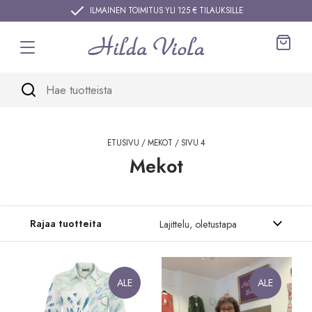
Siirry sisältöön
ILMAINEN TOIMITUS YLI 125 € TILAUKSILLE
Ostos
ETUSIVU
/
MEKOT
/ SIVU 4
Mekot
Siirry tuotteisiin
Rajaa tuotteita
ALE
ALE