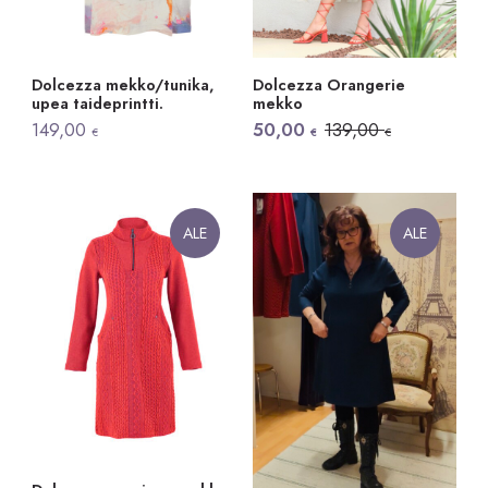
Dolcezza mekko/tunika,
Dolcezza Orangerie
upea taideprintti.
mekko
Alkuperäinen
Nykyinen
149,00
50,00
139,00
€
€
€
hinta
hinta
oli:
on:
139,00 €.
50,00 €.
ALE
ALE