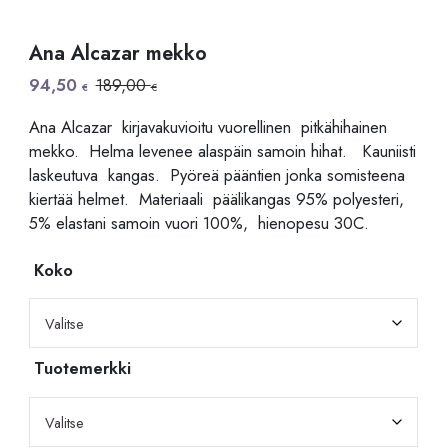
Ana Alcazar mekko
Alkuperäinen
Nykyinen
94,50
189,00
€
€
hinta
hinta
oli:
on:
Ana Alcazar kirjavakuvioitu vuorellinen pitkähihainen
189,00 €.
94,50 €.
mekko. Helma levenee alaspäin samoin hihat. Kauniisti
laskeutuva kangas. Pyöreä pääntien jonka somisteena
kiertää helmet. Materiaali päälikangas 95% polyesteri,
5% elastani samoin vuori 100%, hienopesu 30C.
Koko
Tuotemerkki