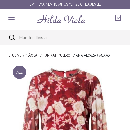
Siirry sisältöön
ILMAINEN TOIMITUS YLI 125 € TILAUKSILLE
Ostos
ETUSIVU
/
YLÄOSAT
/
TUNIKAT, PUSEROT
/ ANA ALCAZAR MEKKO
ALE