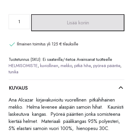
Ana
Lisää koriin
Alcazar
mekko
määrä
Ilmainen toimitus yli 125 € tilauksille
Tuotetunnus (SKU):
Ei saatavilla/-tietoa
Avainsanat tuotteelle
HELMISOMISTE
,
kuviollinen
,
mekko
,
pitkä hiha
,
pyöreä pääntie
,
tunika
KUVAUS
Ana Alcazar kirjavakuvioitu vuorellinen pitkähihainen
mekko. Helma levenee alaspäin samoin hihat. Kauniisti
laskeutuva kangas. Pyöreä pääntien jonka somisteena
kiertää helmet. Materiaali päälikangas 95% polyesteri,
5% elastani samoin vuori 100%, hienopesu 30C.