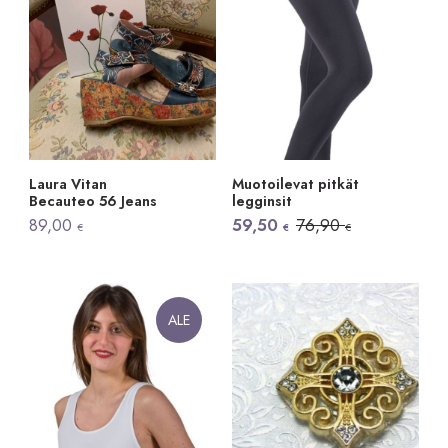
Laura Vitan
Muotoilevat pitkät
Becauteo 56 Jeans
legginsit
Alkuperäinen
Nykyinen
89,00
59,50
76,90
€
€
€
hinta
hinta
oli:
on:
76,90 €.
59,50 €.
ALE