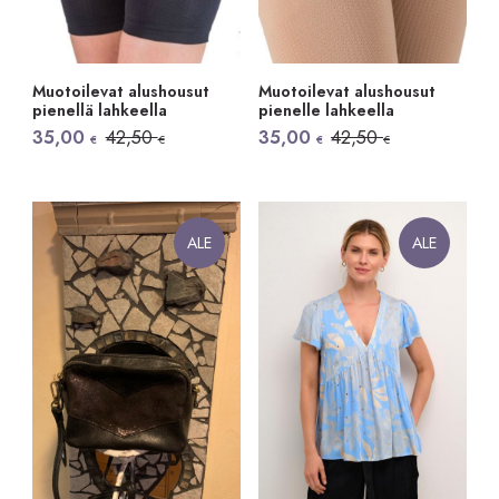
Muotoilevat alushousut
Muotoilevat alushousut
pienellä lahkeella
pienelle lahkeella
Alkuperäinen
Nykyinen
Alkuperäinen
Nykyinen
35,00
42,50
35,00
42,50
€
€
€
€
hinta
hinta
hinta
hinta
oli:
on:
oli:
on:
42,50 €.
35,00 €.
42,50 €.
35,00 €.
ALE
ALE