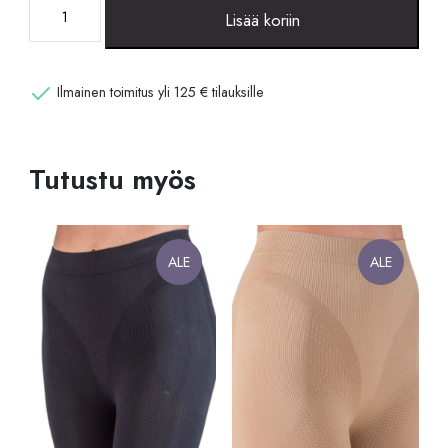
Lahjakortti
Lisää koriin
100€
määrä
Ilmainen toimitus yli 125 € tilauksille
Tutustu myös
ALE
ALE