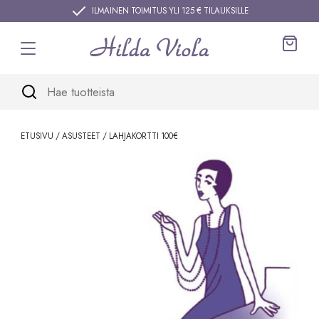
Siirry sisältöön
ILMAINEN TOIMITUS YLI 125 € TILAUKSILLE
Ostos
ETUSIVU
/
ASUSTEET
/ LAHJAKORTTI 100€