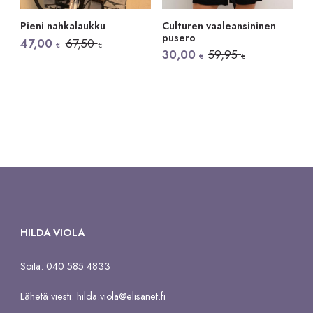
Culturen vaaleansininen
Pieni nahkalaukku
pusero
Alkuperäinen
Nykyinen
47,00
67,50
€
€
hinta
hinta
Alkuperäinen
Nykyinen
30,00
59,95
€
€
oli:
on:
hinta
hinta
67,50 €.
47,00 €.
oli:
on:
59,95 €.
30,00 €.
HILDA VIOLA
Soita: 040 585 4833
Lähetä viesti:
hilda.viola@elisanet.fi