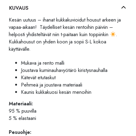
KUVAUS
Kesän uutuus – ihanat kukkakuvioidut housut arkeen ja
vapaa-aikaan! Täydelliset kesän rentoihin päiviin –
helposti yhdisteltävät niin t-paitaan kuin toppiinkin
.
Kukkahousut on yhden koon ja sopii S-L kokoa
käyttävälle.
Mukava ja rento malli
Joustava kuminauhavyötärö kiristysnauhalla
Kätevät etutaskut
Pehmeä ja joustava materiaali
Kaunis kukkakuosi kesän menoihin
Materiaali:
95 % puuvilla
5 % elastaani
Pesuohje: