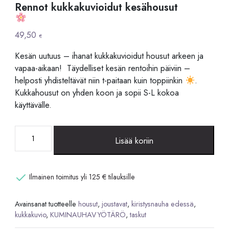
Rennot kukkakuvioidut kesähousut
49,50
€
Kesän uutuus – ihanat kukkakuvioidut housut arkeen ja
vapaa-aikaan! Täydelliset kesän rentoihin päiviin –
helposti yhdisteltävät niin t-paitaan kuin toppiinkin
.
Kukkahousut on yhden koon ja sopii S-L kokoa
käyttävälle.
Rennot
Lisää koriin
kukkakuvioidut
kesähousut
Ilmainen toimitus yli 125 € tilauksille
määrä
Avainsanat tuotteelle
housut
,
joustavat
,
kiristysnauha edessä
,
kukkakuvio
,
KUMINAUHAVYÖTÄRÖ
,
taskut