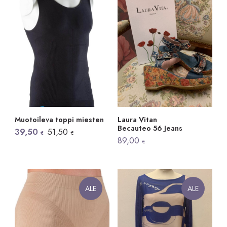
Muotoileva toppi miesten
Laura Vitan
Becauteo 56 Jeans
Alkuperäinen
Nykyinen
39,50
51,50
€
€
hinta
hinta
89,00
€
oli:
on:
51,50 €.
39,50 €.
ALE
ALE