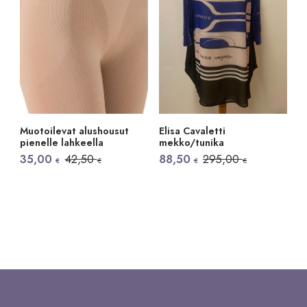
Muotoilevat alushousut
Elisa Cavaletti
pienelle lahkeella
mekko/tunika
Alkuperäinen
Nykyinen
Alkuperäinen
Nykyinen
35,00
42,50
88,50
295,00
€
€
€
€
hinta
hinta
hinta
hinta
oli:
on:
oli:
on:
42,50 €.
35,00 €.
295,00 €.
88,50 €.