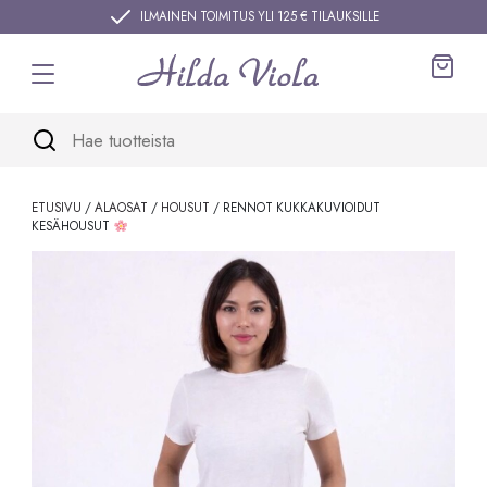
Siirry sisältöön
ILMAINEN TOIMITUS YLI 125 € TILAUKSILLE
Ostos
ETUSIVU
/
ALAOSAT
/
HOUSUT
/ RENNOT KUKKAKUVIOIDUT
KESÄHOUSUT