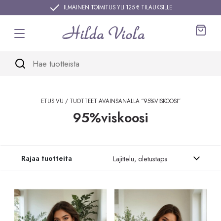
Siirry sisältöön
ILMAINEN TOIMITUS YLI 125 € TILAUKSILLE
Ostos
ETUSIVU
/ TUOTTEET AVAINSANALLA “95%VISKOOSI”
95%viskoosi
Siirry tuotteisiin
Rajaa tuotteita