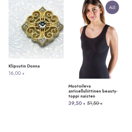
ALE
Klipsutin Donna
16,00
€
Muotoileva
antiselluliittinen beauty-
toppi naisten
Alkuperäinen
Nykyinen
39,50
51,50
€
€
hinta
hinta
oli:
on:
51,50 €.
39,50 €.