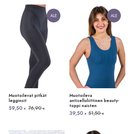
ALE
ALE
Muotoilevat pitkät
Muotoileva
legginsit
antiselluliittinen beauty-
toppi naisten
Alkuperäinen
Nykyinen
59,50
76,90
€
€
hinta
hinta
Alkuperäinen
Nykyinen
39,50
51,50
€
€
oli:
on:
hinta
hinta
76,90 €.
59,50 €.
oli:
on:
51,50 €.
39,50 €.