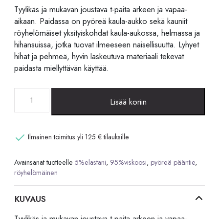
Tyylikäs ja mukavan joustava t-paita arkeen ja vapaa-
aikaan. Paidassa on pyöreä kaula-aukko sekä kauniit
röyhelömäiset yksityiskohdat kaula-aukossa, helmassa ja
hihansuissa, jotka tuovat ilmeeseen naisellisuutta. Lyhyet
hihat ja pehmeä, hyvin laskeutuva materiaali tekevät
paidasta miellyttävän käyttää.
Lyhythihainen
Lisää koriin
t-
paita
määrä
Ilmainen toimitus yli 125 € tilauksille
Avainsanat tuotteelle
5%elastani
,
95%viskoosi
,
pyöreä pääntie
,
röyhelömäinen
KUVAUS
Tyylikäs ja mukavan joustava t-paita arkeen ja vapaa-