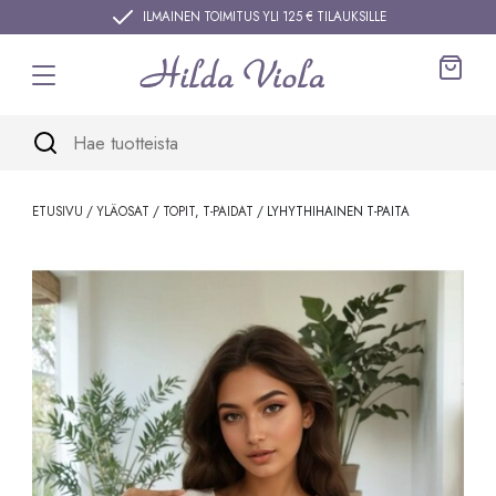
Siirry sisältöön
ILMAINEN TOIMITUS YLI 125 € TILAUKSILLE
Ostos
ETUSIVU
/
YLÄOSAT
/
TOPIT, T-PAIDAT
/ LYHYTHIHAINEN T-PAITA