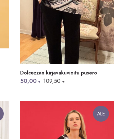
Dolcezzan kirjavakuvioitu pusero
Alkuperäinen
Nykyinen
50,00
109,50
€
€
hinta
hinta
oli:
on:
109,50 €.
50,00 €.
ALE