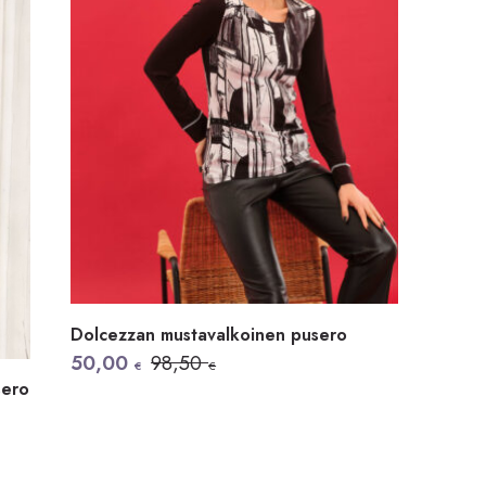
Dolcezzan mustavalkoinen pusero
Alkuperäinen
Nykyinen
50,00
98,50
€
€
hinta
hinta
sero
oli:
on:
98,50 €.
50,00 €.