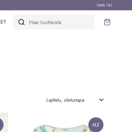
OMA TILI
EET
Ostoskori
ALE