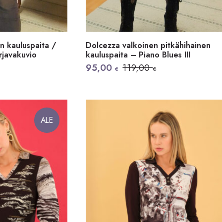
n kauluspaita /
Dolcezza valkoinen pitkähihainen
rjavakuvio
kauluspaita – Piano Blues III
Alkuperäinen
Nykyinen
95,00
119,00
€
€
hinta
hinta
oli:
on:
119,00 €.
95,00 €.
ALE