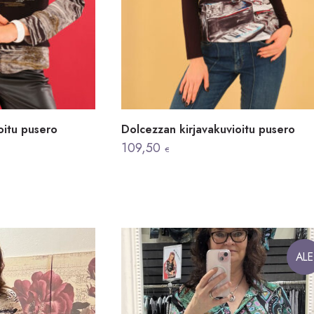
oitu pusero
Dolcezzan kirjavakuvioitu pusero
109,50
€
ALE