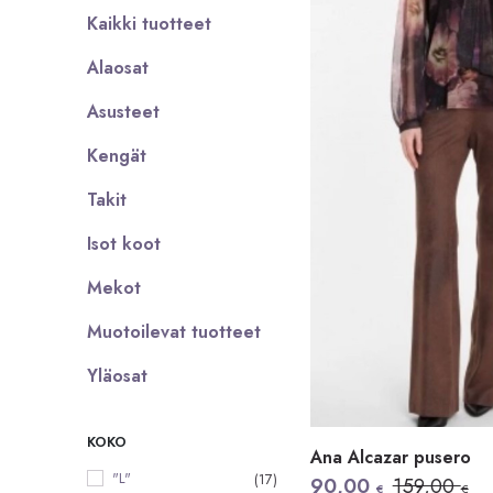
Kaikki tuotteet
Alaosat
Asusteet
Kengät
Takit
Isot koot
Mekot
Muotoilevat tuotteet
Yläosat
KOKO
Ana Alcazar pusero
"L"
(17)
Alkuperäinen
Nykyinen
90,00
159,00
€
€