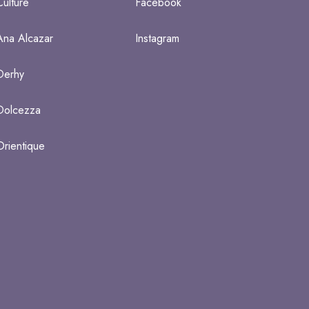
Culture
Facebook
Ana Alcazar
Instagram
Derhy
Dolcezza
Orientique