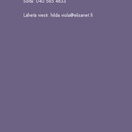
Soita: 040 585 4833
Lähetä viesti:
hilda.viola@elisanet.fi