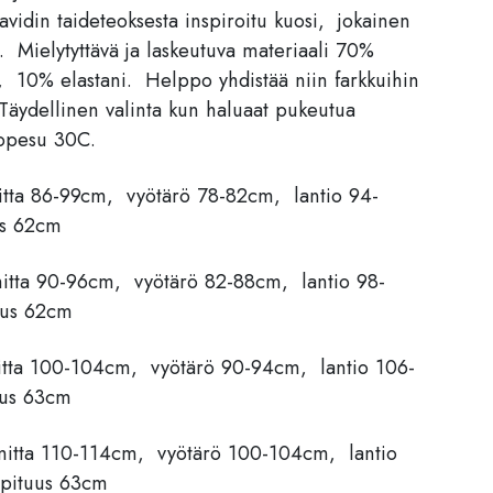
vidin taideteoksesta inspiroitu kuosi, jokainen
Mielytyttävä ja laskeutuva materiaali 70%
, 10% elastani. Helppo yhdistää niin farkkuihin
 Täydellinen valinta kun haluaat pukeutua
enopesu 30C.
tta 86-99cm, vyötärö 78-82cm, lantio 94-
us 62cm
itta 90-96cm, vyötärö 82-88cm, lantio 98-
uus 62cm
itta 100-104cm, vyötärö 90-94cm, lantio 106-
uus 63cm
mitta 110-114cm, vyötärö 100-104cm, lantio
pituus 63cm