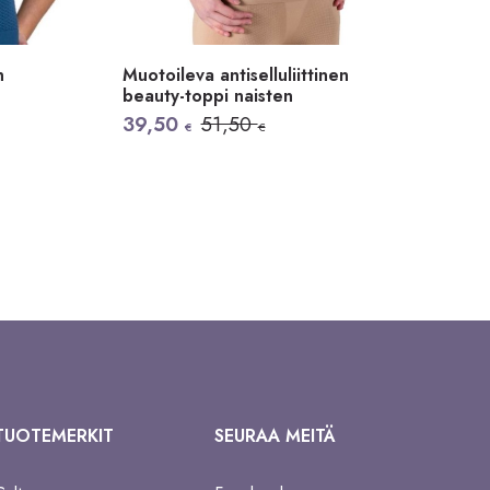
n
Muotoileva antiselluliittinen
beauty-toppi naisten
Alkuperäinen
Nykyinen
39,50
51,50
€
€
hinta
hinta
oli:
on:
51,50 €.
39,50 €.
TUOTEMERKIT
SEURAA MEITÄ