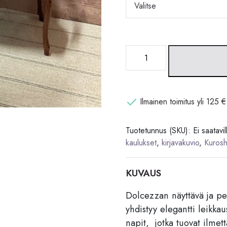
Dolcezzan
kirjavakuvioitu
pusero
määrä
Ilmainen toimitus yli 125 € 
Tuotetunnus (SKU):
Ei saatavil
kaulukset
,
kirjavakuvio
,
Kuros
KUVAUS
Dolcezzan näyttävä ja pe
yhdistyy elegantti leikka
napit, jotka tuovat ilme