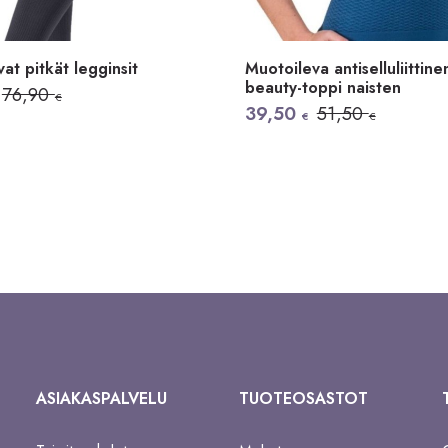
at pitkät legginsit
Muotoileva antiselluliittine
beauty-toppi naisten
äinen
n
76,90
€
Alkuperäinen
Nykyinen
39,50
51,50
€
€
hinta
hinta
oli:
on:
51,50 €.
39,50 €.
ASIAKASPALVELU
TUOTEOSASTOT