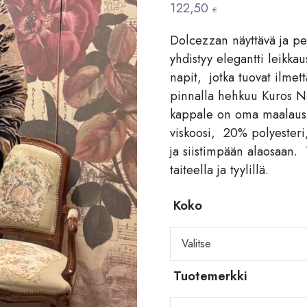
122,50
€
Dolcezzan näyttävä ja pe
yhdistyy elegantti leikka
napit, jotka tuovat ilme
pinnalla hehkuu Kuros Na
kappale on oma maalaus. 
viskoosi, 20% polyesteri
ja siistimpään alaosaan.
taiteella ja tyylillä.
Koko
Tuotemerkki