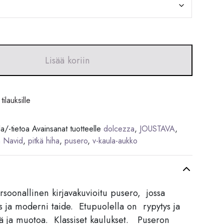
Lisää koriin
tilauksille
la/-tietoa
Avainsanat tuotteelle
dolcezza
,
JOUSTAVA
,
h Navid
,
pitkä hiha
,
pusero
,
v-kaula-aukko
rsoonallinen kirjavakuvioitu pusero, jossa
us ja moderni taide. Etupuolella on rypytys ja
ttä ja muotoa. Klassiset kaulukset. Puseron