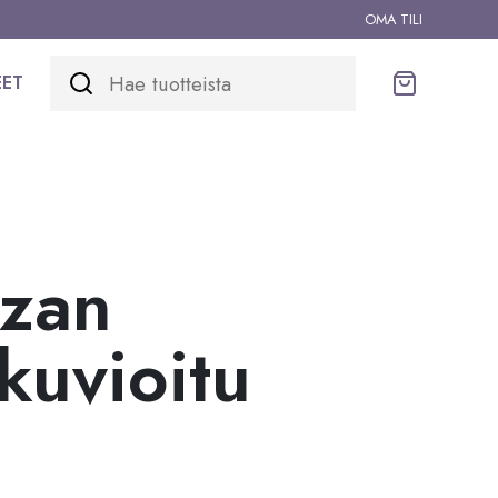
OMA TILI
EET
Ostoskori
zzan
kuvioitu