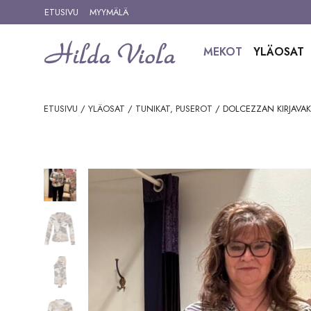
Siirry sisältöön
ETUSIVU
MYYMÄLÄ
MEKOT
YLÄOSAT
ETUSIVU
/
YLÄOSAT
/
TUNIKAT, PUSEROT
/ DOLCEZZAN KIRJAVAK