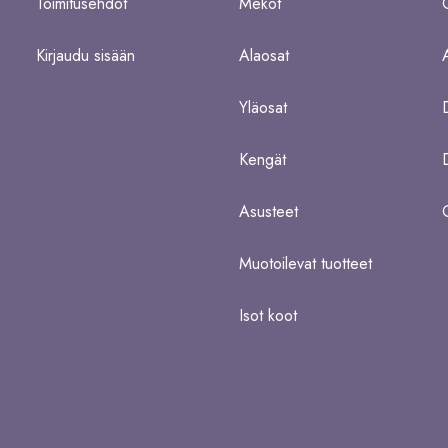
Toimitusehdot
Mekot
Kirjaudu sisään
Alaosat
Yläosat
Kengät
Asusteet
Muotoilevat tuotteet
Isot koot