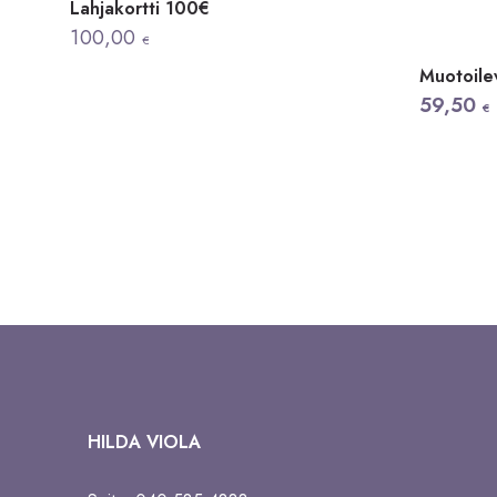
Lahjakortti 100€
100,00
€
Muotoilev
Alkuper
Nykyine
59,50
€
hinta
hinta
oli:
on:
76,90 €.
59,50 €.
HILDA VIOLA