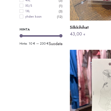
4XL
(3)
XS/S
(1)
1XL
(3)
yhden koon
(12)
Silkkihihat
HINTA
43,00
€
Suodata
Hinta:
10 €
—
230 €
Minimihinta
Maksimihinta