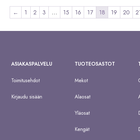
←
1
2
3
…
15
16
17
18
19
20
2
ASIAKASPALVELU
TUOTEOSASTOT
Toimitusehdot
Mekot
Kirjaudu sisään
Alaosat
Yläosat
Kengät