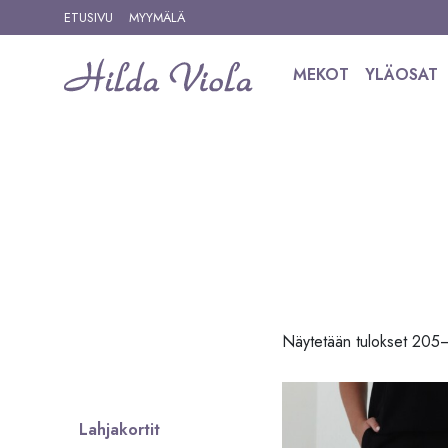
Siirry sisältöön
ETUSIVU
MYYMÄLÄ
MEKOT
YLÄOSAT
Siirry tuotteisiin
Näytetään tulokset 205
Lahjakortit