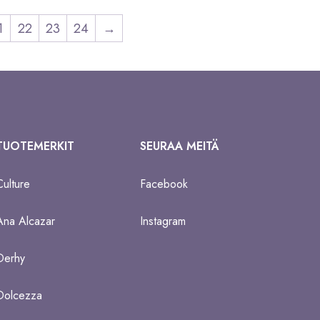
1
22
23
24
→
TUOTEMERKIT
SEURAA MEITÄ
Culture
Facebook
Ana Alcazar
Instagram
Derhy
Dolcezza