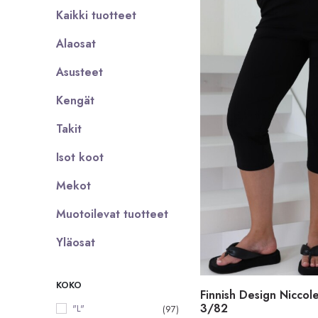
Kaikki tuotteet
Alaosat
Asusteet
Kengät
Takit
Isot koot
Mekot
Muotoilevat tuotteet
Yläosat
KOKO
Finnish Design Niccole
3/82
"L"
(97)