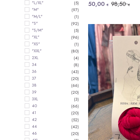
Alkuperäinen
Nykyinen
"L/XL"
50,00
98,50
(5)
€
€
hinta
hinta
"M"
(97)
oli:
on:
"M/L"
(1)
98,50 €.
50,00 €.
"S"
(92)
"S/M"
(5)
"XL"
(96)
"XS"
(1)
"XXL"
(80)
2XL
(4)
34
(8)
36
(43)
37
(20)
38
(66)
39
(20)
3XL
(3)
40
(66)
41
(20)
42
(52)
44
(42)
46
(20)