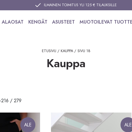
ILMAINEN TOIMITUS YLI 125 € TILAUKSILLE
ALAOSAT
KENGÄT
ASUSTEET
MUOTOILEVAT TUOTT
ETUSIVU
/
KAUPPA
/ SIVU 18
Kauppa
Sorted
–216 / 279
by
latest
ALE
ALE