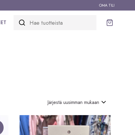
OMA TILI
EET
Ostoskori