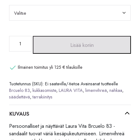
Laura
Lisää koriin
Vita
Brcuelo
83
Ilmainen toimitus yli 125 € tilauksille
-
limenvihreät
Tuotetunnus (SKU):
Ei saatavilla/-tietoa
Avainsanat tuotteelle
kukkasomisteiset
Brcuelo 83
,
kukkasomiste
,
LAURA VITA
,
limenvihreä
,
nahkaa
,
sandaalit
säädettävä
,
tarrakiinitys
määrä
KUVAUS
Persoonalliset ja näyttävät Laura Vita Brcuelo 83 -
sandaalit tuovat väriä kesäpukeutumiseen. Limenvihreä