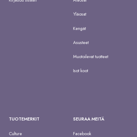
Kirjaudu sisään
Alaosat
Yläosat
Kengät
Asusteet
Muotoilevat tuotteet
Isot koot
TUOTEMERKIT
SEURAA MEITÄ
Culture
Facebook