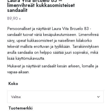
Laura Vita Brcuelo 83 –
limenvihreät kukkasomisteiset
sandaalit
89,90
€
Persoonalliset ja näyttävät Laura Vita Brcuelo 83 -
sandaalit tuovat väriä kesäpukeutumiseen. Limenvihreä
sävy, upeat kukkasomisteet ja naisellinen kiilakorko
tekevät mallista erottuvan ja tyylikkään. Tarrakiinnityksen
avulla sandaalia on helppo säätää juuri sopivaksi, mikä
lisää käyttömukavuutta.
Mukavat ja näyttävät sandaalit kesän arkeen, lomalle ja
vapaa-aikaan.
Koko
Tuotemerkki