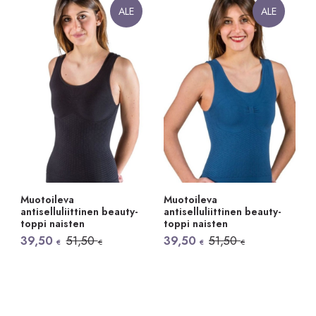
ALE
ALE
Muotoileva
Muotoileva
antiselluliittinen beauty-
antiselluliittinen beauty-
toppi naisten
toppi naisten
Alkuperäinen
Nykyinen
Alkuperäinen
Nykyinen
39,50
51,50
39,50
51,50
€
€
€
€
hinta
hinta
hinta
hinta
oli:
on:
oli:
on:
51,50 €.
39,50 €.
51,50 €.
39,50 €.