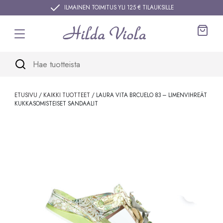
Siirry sisältöön
ILMAINEN TOIMITUS YLI 125 € TILAUKSILLE
Ostos
ETUSIVU
/
KAIKKI TUOTTEET
/ LAURA VITA BRCUELO 83 – LIMENVIHREÄT
KUKKASOMISTEISET SANDAALIT