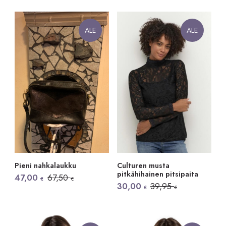
ALE
ALE
Pieni nahkalaukku
Culturen musta
pitkähihainen pitsipaita
Alkuperäinen
Nykyinen
47,00
67,50
€
€
hinta
hinta
Alkuperäinen
Nykyinen
30,00
39,95
€
€
oli:
on:
hinta
hinta
67,50 €.
47,00 €.
oli:
on:
39,95 €.
30,00 €.