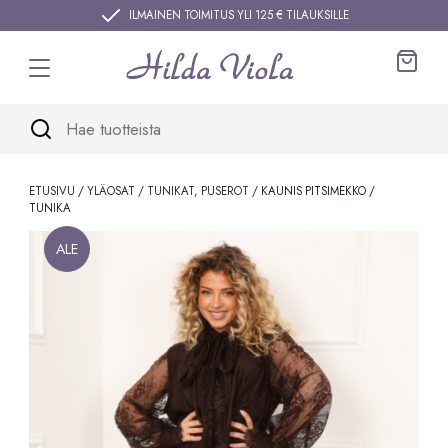
Siirry sisältöön
ILMAINEN TOIMITUS YLI 125 € TILAUKSILLE
Ostos
ETUSIVU
/
YLÄOSAT
/
TUNIKAT, PUSEROT
/ KAUNIS PITSIMEKKO /
TUNIKA
ALE