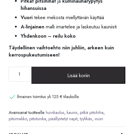
Pitkät pitsihihat
ja
kuminauharypytys
hihansuissa
Vuori
tekee mekosta miellyttävän käyttää
A-linjainen
malli imartelee ja laskeutuu kauniisti
Yhdenkoon – reilu koko
Täydellinen vaihtoehto niin juhliin, arkeen kuin
kerrospukeutumiseen!
Kaunis
Lisää koriin
pitsimekko
/
tunika
Ilmainen toimitus yli 125 € tilauksille
määrä
Avainsanat tuotteelle
huivikaulus
,
kaunis
,
pitkä pitsihiha
,
pitsimekko
,
pitsitunika
,
päällystetyt napit
,
tyylikäs
,
vuori