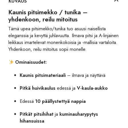
KUVAUS
Kaunis pitsimekko / tunika –
yhdenkoon, reilu mitoitus
Tämä upea pitsimekko/tunika tuo asuusi naisellista
eleganssia ja kevyttä juhlavuutta. Ilmava pitsi ja A-linjainen
leikkaus imartelevat monenkokoisia ja -mallisia vartaloita.
Yhdenkoon, reilu mitoitus sopii monelle.
Ominaisuudet:
Kaunis pitsimateriaali
– ilmava ja näyttävä
Pitkä huivikaulus
edessä ja
V-kaula-aukko
Edessä
10 päällystettyä nappia
Pitkät pitsihihat
ja
kuminauharypytys
hihansuissa