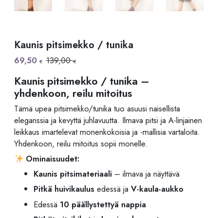
Kaunis pitsimekko / tunika
Alkuperäinen
Nykyinen
69,50
139,00
€
€
hinta
hinta
oli:
on:
Kaunis pitsimekko / tunika –
139,00 €.
69,50 €.
yhdenkoon, reilu mitoitus
Tämä upea pitsimekko/tunika tuo asuusi naisellista
eleganssia ja kevyttä juhlavuutta. Ilmava pitsi ja A-linjainen
leikkaus imartelevat monenkokoisia ja -mallisia vartaloita.
Yhdenkoon, reilu mitoitus sopii monelle.
Ominaisuudet:
Kaunis pitsimateriaali
– ilmava ja näyttävä
Pitkä huivikaulus
edessä ja
V-kaula-aukko
Edessä
10 päällystettyä nappia