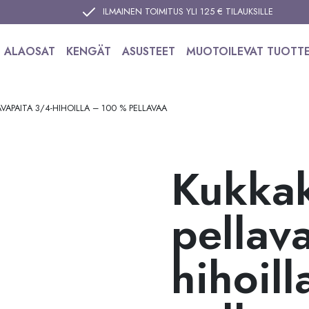
ILMAINEN TOIMITUS YLI 125 € TILAUKSILLE
ALAOSAT
KENGÄT
ASUSTEET
MUOTOILEVAT TUOTT
VAPAITA 3/4-HIHOILLA – 100 % PELLAVAA
Kukkak
pellav
hihoil