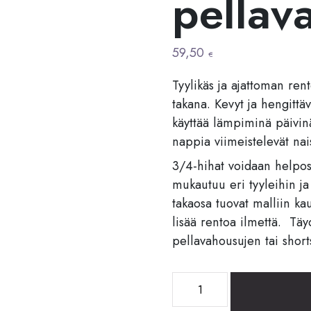
pellav
59,50
€
Tyylikäs ja ajattoman ren
takana. Kevyt ja hengittä
käyttää lämpiminä päivin
nappia viimeistelevät nai
3/4-hihat voidaan helpost
mukautuu eri tyyleihin j
takaosa tuovat malliin ka
lisää rentoa ilmettä. Täy
pellavahousujen tai short
Kukkakuvioitu
pellavapaita