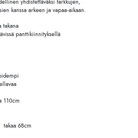
dellinen yhdistettäväksi farkkujen,
sien kanssa arkeen ja vapaa-aikaan.
a takana
vissä panttikiinnityksellä
pidempi
ellavaa
ta 110cm
, takaa 68cm