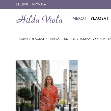
Siirry sisältöön
ETUSIVU
MYYMÄLÄ
MEKOT
YLÄOSAT
ETUSIVU
/
YLÄOSAT
/
TUNIKAT, PUSEROT
/ KUKKAKUVIOITU PELLA