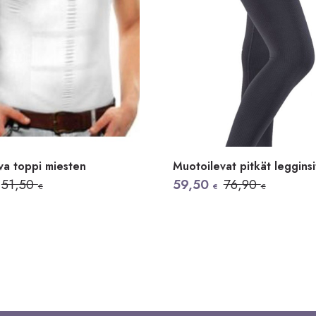
va toppi miesten
Muotoilevat pitkät legginsi
äinen
n
Alkuperäinen
Nykyinen
51,50
59,50
76,90
€
€
€
hinta
hinta
oli:
on:
76,90 €.
59,50 €.