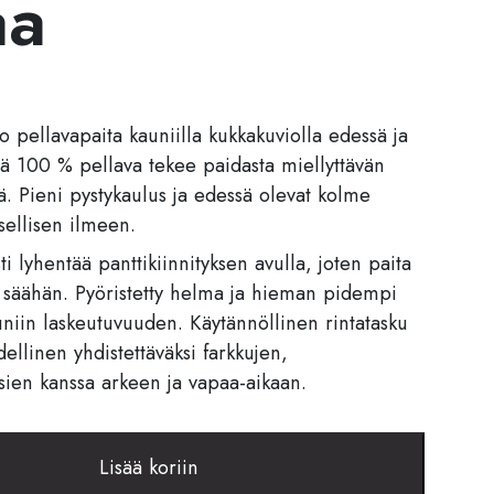
aa
to pellavapaita kauniilla kukkakuviolla edessä ja
vä 100 % pellava tekee paidasta miellyttävän
ä. Pieni pystykaulus ja edessä olevat kolme
sellisen ilmeen.
i lyhentää panttikiinnityksen avulla, joten paita
a säähän. Pyöristetty helma ja hieman pidempi
uniin laskeutuvuuden. Käytännöllinen rintatasku
dellinen yhdistettäväksi farkkujen,
sien kanssa arkeen ja vapaa-aikaan.
Lisää koriin