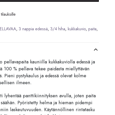
tilauksille
ELLAVAA
,
3 nappia edessä
,
3/4 hiha
,
kukkakuvio
,
paita
,
to pellavapaita kauniilla kukkakuviolla edessä ja
vä 100 % pellava tekee paidasta miellyttävän
ä. Pieni pystykaulus ja edessä olevat kolme
sellisen ilmeen.
i lyhentää panttikiinnityksen avulla, joten paita
a säähän. Pyöristetty helma ja hieman pidempi
uniin laskeutuvuuden. Käytännöllinen rintatasku