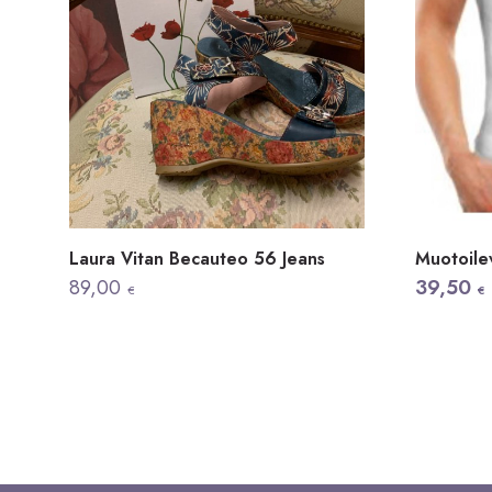
Laura Vitan Becauteo 56 Jeans
Muotoile
Alkuper
Nykyine
89,00
39,50
€
€
hinta
hinta
oli:
on:
51,50 €.
39,50 €.