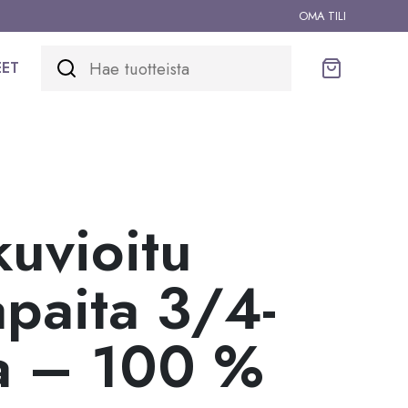
OMA TILI
EET
Ostoskori
uvioitu
apaita 3/4-
la – 100 %