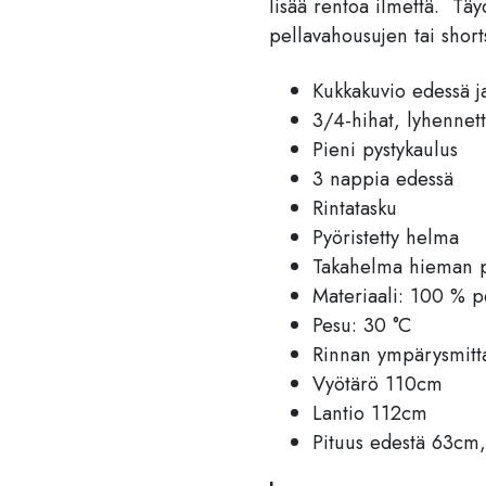
lisää rentoa ilmettä. Täy
pellavahousujen tai short
Kukkakuvio edessä j
3/4-hihat, lyhennettä
Pieni pystykaulus
3 nappia edessä
Rintatasku
Pyöristetty helma
Takahelma hieman 
Materiaali: 100 % p
Pesu: 30 °C
Rinnan ympärysmit
Vyötärö 110cm
Lantio 112cm
Pituus edestä 63cm