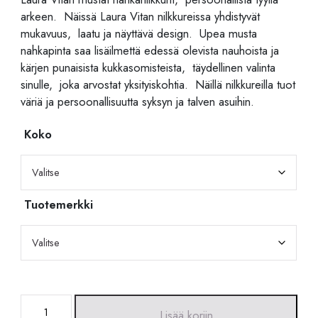
arkeen. Näissä Laura Vitan nilkkureissa yhdistyvät
mukavuus, laatu ja näyttävä design. Upea musta
nahkapinta saa lisäilmettä edessä olevista nauhoista ja
kärjen punaisista kukkasomisteista, täydellinen valinta
sinulle, joka arvostat yksityiskohtia. Näillä nilkkureilla tuot
väriä ja persoonallisuutta syksyn ja talven asuihin.
Koko
Tuotemerkki
Laura
Lisää koriin