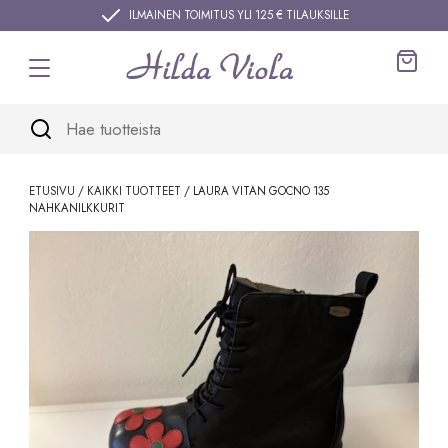
Siirry sisältöön
ILMAINEN TOIMITUS YLI 125 € TILAUKSILLE
Ostos
ETUSIVU
/
KAIKKI TUOTTEET
/ LAURA VITAN GOCNO 135
NAHKANILKKURIT