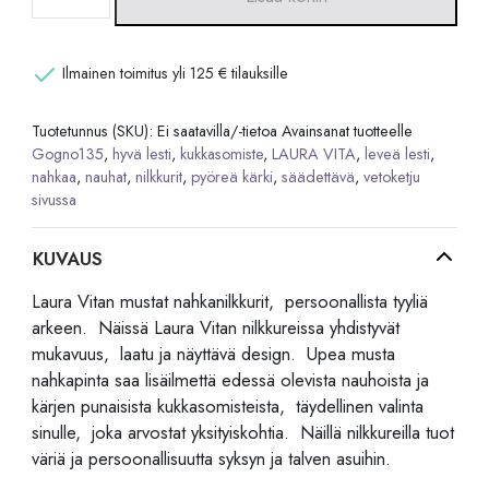
Vitan
Gocno
135
Ilmainen toimitus yli 125 € tilauksille
nahkanilkkurit
määrä
Tuotetunnus (SKU):
Ei saatavilla/-tietoa
Avainsanat tuotteelle
Gogno135
,
hyvä lesti
,
kukkasomiste
,
LAURA VITA
,
leveä lesti
,
nahkaa
,
nauhat
,
nilkkurit
,
pyöreä kärki
,
säädettävä
,
vetoketju
sivussa
KUVAUS
Laura Vitan mustat nahkanilkkurit, persoonallista tyyliä
arkeen. Näissä Laura Vitan nilkkureissa yhdistyvät
mukavuus, laatu ja näyttävä design. Upea musta
nahkapinta saa lisäilmettä edessä olevista nauhoista ja
kärjen punaisista kukkasomisteista, täydellinen valinta
sinulle, joka arvostat yksityiskohtia. Näillä nilkkureilla tuot
väriä ja persoonallisuutta syksyn ja talven asuihin.