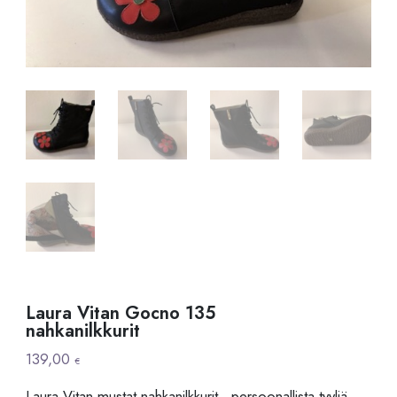
Laura Vitan Gocno 135
nahkanilkkurit
139,00
€
Laura Vitan mustat nahkanilkkurit, persoonallista tyyliä