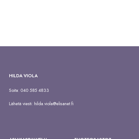
hinta
hinta
oli:
on:
76,90 €.
59,50 €.
HILDA VIOLA
Soita: 040 585 4833
Lähetä viesti:
hilda.viola@elisanet.fi