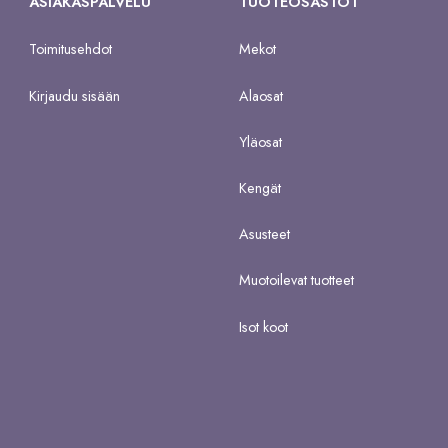
ASIAKASPALVELU
TUOTEOSASTOT
Toimitusehdot
Mekot
Kirjaudu sisään
Alaosat
Yläosat
Kengät
Asusteet
Muotoilevat tuotteet
Isot koot