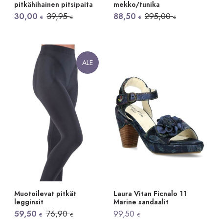
pitkähihainen pitsipaita
mekko/tunika
Alkuperäinen
Nykyinen
Alkuperäinen
Nykyinen
30,00
39,95
88,50
295,00
€
€
€
€
hinta
hinta
hinta
hinta
oli:
on:
oli:
on:
39,95 €.
30,00 €.
295,00 €.
88,50 €.
ALE
Muotoilevat pitkät
Laura Vitan Ficnalo 11
legginsit
Marine sandaalit
Alkuperäinen
Nykyinen
59,50
76,90
99,50
€
€
€