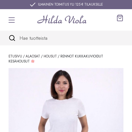
Siirry sisältöön
ILMAINEN TOIMITUS YLI 125 € TILAUKSILLE
Ostos
ETUSIVU
/
ALAOSAT
/
HOUSUT
/ RENNOT KUKKAKUVIOIDUT
KESÄHOUSUT