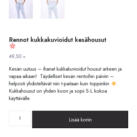
Rennot kukkakuvioidut kesähousut
49,50
€
Kesän uutuus – ihanat kukkakuvioidut housut arkeen ja
vapaa-aikaan! Täydelliset kesän rentoihin päiviin –
helposti yhdisteltävät niin t-paitaan kuin toppiinkin
.
Kukkahousut on yhden koon ja sopii S-L kokoa
käyttävälle.
Rennot
Lisää koriin
kukkakuvioidut
kesähousut