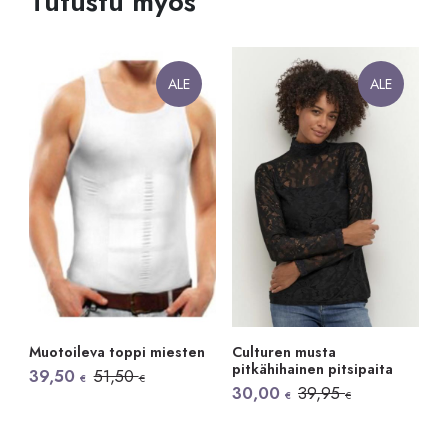
Tutustu myös
ALE
ALE
Muotoileva toppi miesten
Culturen musta
pitkähihainen pitsipaita
Alkuperäinen
Nykyinen
39,50
51,50
€
€
hinta
hinta
Alkuperäinen
Nykyinen
30,00
39,95
€
€
oli:
on:
hinta
hinta
51,50 €.
39,50 €.
oli:
on:
39,95 €.
30,00 €.