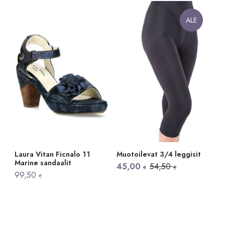
ALE
Laura Vitan Ficnalo 11
Muotoilevat 3/4 leggisit
Marine sandaalit
Alkuperäinen
Nykyinen
45,00
54,50
€
€
hinta
hinta
99,50
€
oli:
on:
54,50 €.
45,00 €.