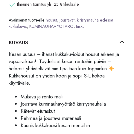
Ilmainen toimitus yli 125 € tilauksille
määrä
Avainsanat tuotteelle
housut
,
joustavat
,
kiristysnauha edessä
,
kukkakuvio
,
KUMINAUHAVYÖTÄRÖ
,
taskut
KUVAUS
Kesän uutuus – ihanat kukkakuvioidut housut arkeen ja
vapaa-aikaan! Täydelliset kesän rentoihin päiviin –
helposti yhdisteltävät niin t-paitaan kuin toppiinkin
.
Kukkahousut on yhden koon ja sopii S-L kokoa
käyttävälle.
Mukava ja rento malli
Joustava kuminauhavyötärö kiristysnauhalla
Kätevät etutaskut
Pehmeä ja joustava materiaali
Kaunis kukkakuosi kesän menoihin