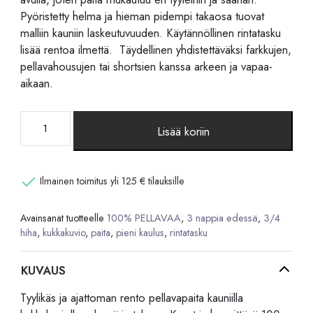
Pyöristetty helma ja hieman pidempi takaosa tuovat
malliin kauniin laskeutuvuuden. Käytännöllinen rintatasku
lisää rentoa ilmettä. Täydellinen yhdistettäväksi farkkujen,
pellavahousujen tai shortsien kanssa arkeen ja vapaa-
aikaan.
Kukkakuvioitu
Lisää koriin
pellavapaita
3/4-
hihoilla
Ilmainen toimitus yli 125 € tilauksille
–
100
Avainsanat tuotteelle
100% PELLAVAA
,
3 nappia edessä
,
3/4
%
hiha
,
kukkakuvio
,
paita
,
pieni kaulus
,
rintatasku
pellavaa
määrä
KUVAUS
Tyylikäs ja ajattoman rento pellavapaita kauniilla