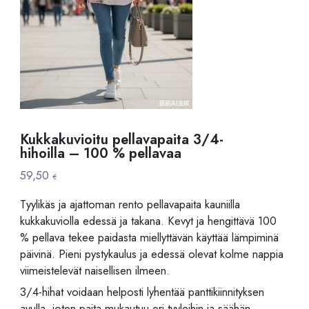
Kukkakuvioitu pellavapaita 3/4-
hihoilla – 100 % pellavaa
59,50
€
Tyylikäs ja ajattoman rento pellavapaita kauniilla
kukkakuviolla edessä ja takana. Kevyt ja hengittävä 100
% pellava tekee paidasta miellyttävän käyttää lämpiminä
päivinä. Pieni pystykaulus ja edessä olevat kolme nappia
viimeistelevät naisellisen ilmeen.
3/4-hihat voidaan helposti lyhentää panttikiinnityksen
avulla, joten paita mukautuu eri tyyleihin ja säähän.