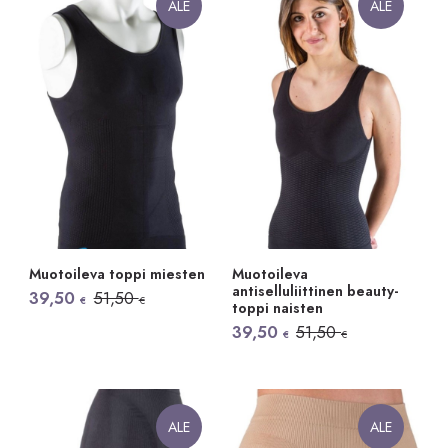
ALE
ALE
Muotoileva toppi miesten
Muotoileva
antiselluliittinen beauty-
Alkuperäinen
Nykyinen
39,50
51,50
€
€
toppi naisten
hinta
hinta
oli:
on:
Alkuperäinen
Nykyinen
39,50
51,50
€
€
51,50 €.
39,50 €.
hinta
hinta
oli:
on:
51,50 €.
39,50 €.
ALE
ALE