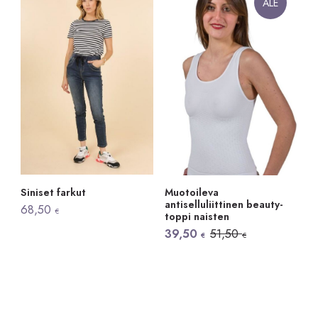
ALE
Siniset farkut
Muotoileva
antiselluliittinen beauty-
68,50
€
toppi naisten
Alkuperäinen
Nykyinen
39,50
51,50
€
€
hinta
hinta
oli:
on:
51,50 €.
39,50 €.