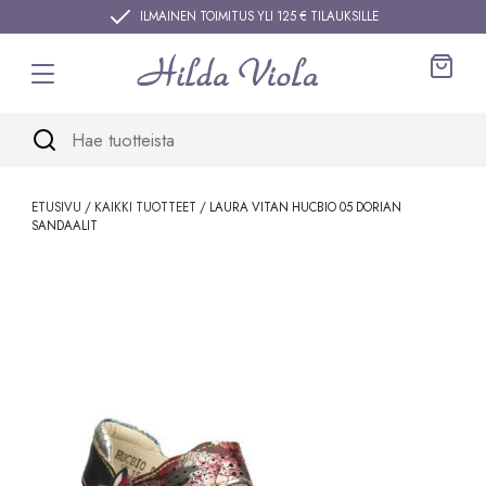
Siirry sisältöön
ILMAINEN TOIMITUS YLI 125 € TILAUKSILLE
Ostos
ETUSIVU
/
KAIKKI TUOTTEET
/ LAURA VITAN HUCBIO 05 DORIAN
SANDAALIT