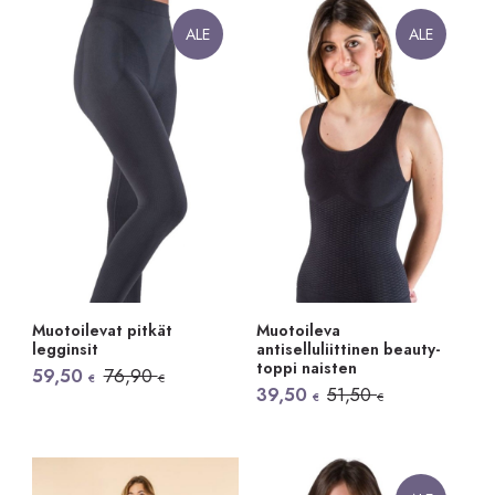
ALE
ALE
Muotoilevat pitkät
Muotoileva
legginsit
antiselluliittinen beauty-
toppi naisten
Alkuperäinen
Nykyinen
59,50
76,90
€
€
hinta
hinta
Alkuperäinen
Nykyinen
39,50
51,50
€
€
oli:
on:
hinta
hinta
76,90 €.
59,50 €.
oli:
on:
51,50 €.
39,50 €.