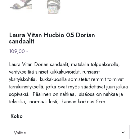
Laura Vitan Hucbio 05 Dorian
sandaalit
109,00
€
Laura Vitan Dorian sandaalit, matalalla tolppakorolla,
väritykseltää siniset kukkakuvioidut, runsaasti
yksityiskohtia, kukkakuosilla somistetut remmit toimivat
tarrakiinnityksellä, jotka ovat myös säädettävät juuri jalkaa
sopivaksi. Päällinen on nahkaa, sisäosa on nahkaa ja
tekstiiliä, normaali lesti, kannan korkeus 5cm.
Koko