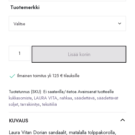
Tuotemerkki
Laura
Lisää koriin
Vitan
Hucbio
05
Ilmainen toimitus yli 125 € tilauksille
Dorian
sandaalit
Tuotetunnus (SKU):
Ei saatavilla/-tietoa
Avainsanat tuotteelle
määrä
kukkasomiste
,
LAURA VITA
,
nahkaa
,
säädettävä
,
säädettävät
soljet
,
tarrakiinitys
,
teksitiiliä
KUVAUS
Laura Vitan Dorian sandaalit, matalalla tolppakorolla,