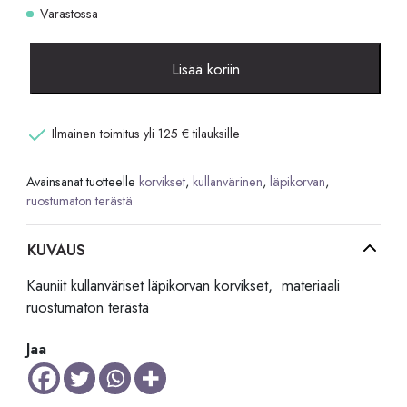
Varastossa
Kullanväriset
Lisää koriin
korvikset
määrä
Ilmainen toimitus yli 125 € tilauksille
Avainsanat tuotteelle
korvikset
,
kullanvärinen
,
läpikorvan
,
ruostumaton terästä
KUVAUS
Kauniit kullanväriset läpikorvan korvikset, materiaali
ruostumaton terästä
Jaa