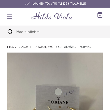
Siirry sisältöön
ILMAINEN TOIMITUS YLI 125 € TILAUKSILLE
Ostos
ETUSIVU
/
ASUSTEET
/
KORUT, VYÖT
/ KULLANVÄRISET KORVIKSET