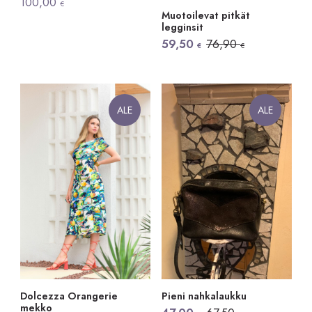
100,00
€
Muotoilevat pitkät
legginsit
Alkuperäinen
Nykyinen
59,50
76,90
€
€
hinta
hinta
oli:
on:
76,90 €.
59,50 €.
ALE
ALE
Dolcezza Orangerie
Pieni nahkalaukku
mekko